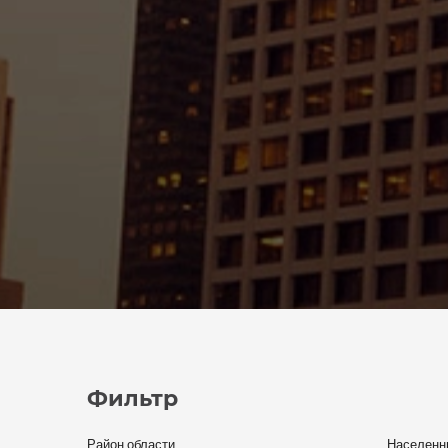
Фильтр
Район области
Населенны